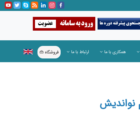
همکاری با ما
ارتباط با ما
فروشگاه 👜
م نواندیش