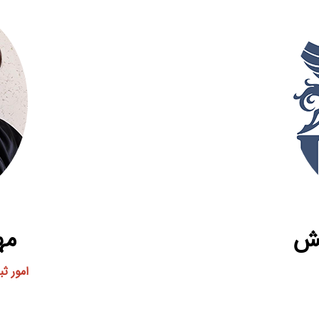
نش
مه
امور ث