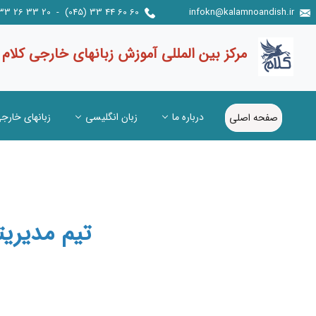
60 60 44 33 (045) - 20 33 26 33 (045) / 0021 241 0937
infokn@kalamnoandish.ir
مرکز بین المللی آموزش زبانهای خارجی کلام
درباره ما
زبان انگلیسی
زبانهای خارج
صفحه اصلی
تیم مدیریت