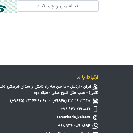
ارتباط با ما
ایران - اردبیل - ما بین سه راه دانش و میدان شریعتی (خیا
نائبی) - جنب هتل شیخ صفی - طبقه دوم
20 33 26 33 (9845+) - 60 60 44 33 (9845+)
0021 241 937 98+
zabankade_kalaam
8694 089 936 98+