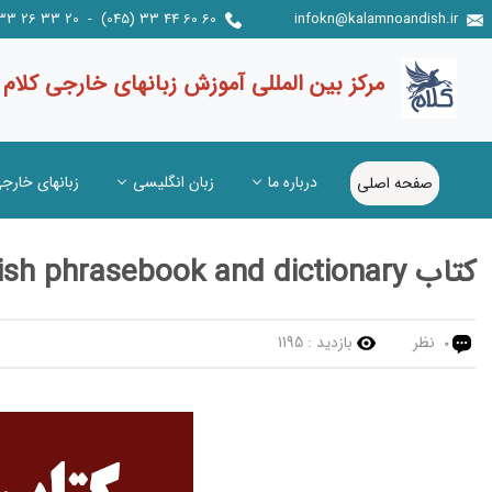
60 60 44 33 (045) - 20 33 26 33 (045) / 0021 241 0937
infokn@kalamnoandish.ir
مرکز بین المللی آموزش زبانهای خارجی کلام
درباره ما
زبان انگلیسی
زبانهای خارج
صفحه اصلی
کتاب Turkish phrasebook and dictionary
نظر
بازدید :
1195
0