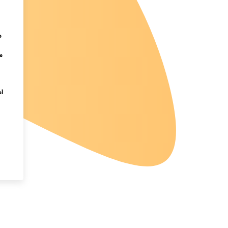
م
م
ا